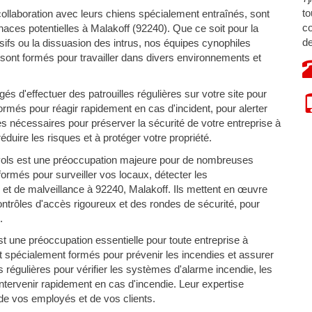
to
ollaboration avec leurs chiens spécialement entraînés, sont
co
ces potentielles à Malakoff (92240). Que ce soit pour la
de
osifs ou la dissuasion des intrus, nos équipes cynophiles
 sont formés pour travailler dans divers environnements et
s d'effectuer des patrouilles régulières sur votre site pour
 formés pour réagir rapidement en cas d'incident, pour alerter
s nécessaires pour préserver la sécurité de votre entreprise à
duire les risques et à protéger votre propriété.
vols est une préoccupation majeure pour de nombreuses
ormés pour surveiller vos locaux, détecter les
et de malveillance à 92240, Malakoff. Ils mettent en œuvre
contrôles d'accès rigoureux et des rondes de sécurité, pour
.
t une préoccupation essentielle pour toute entreprise à
t spécialement formés pour prévenir les incendies et assurer
s régulières pour vérifier les systèmes d'alarme incendie, les
 intervenir rapidement en cas d'incendie. Leur expertise
 de vos employés et de vos clients.