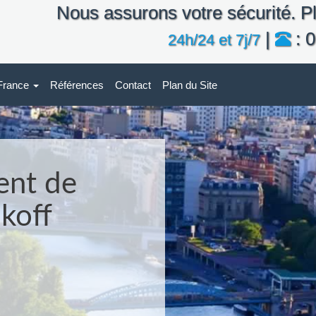
Nous assurons votre sécurité. Pl
|
: 0
24h/24 et 7j/7
-France
Références
Contact
Plan du Site
ent de
koff