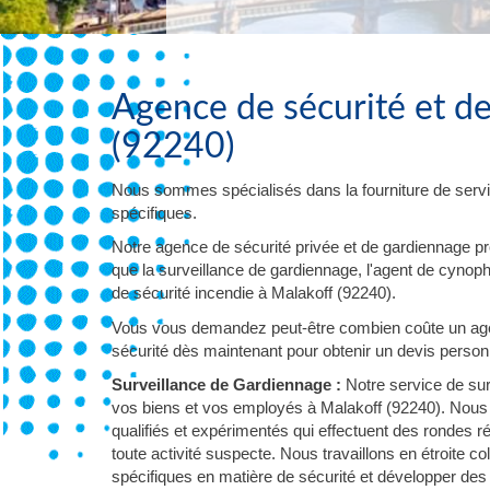
Agence de sécurité et d
(92240)
Nous sommes spécialisés dans la fourniture de servi
spécifiques.
Notre agence de sécurité privée et de gardiennage p
que la surveillance de gardiennage, l'agent de cynophil
de sécurité incendie à Malakoff (92240).
Vous vous demandez peut-être combien coûte un agen
sécurité dès maintenant pour obtenir un devis personna
Surveillance de Gardiennage :
Notre service de sur
vos biens et vos employés à Malakoff (92240). Nous 
qualifiés et expérimentés qui effectuent des rondes 
toute activité suspecte. Nous travaillons en étroite
spécifiques en matière de sécurité et développer des