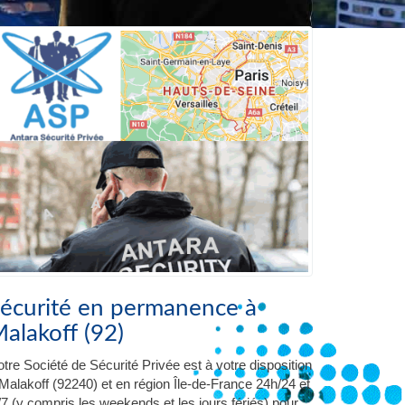
écurité en permanence à
alakoff (92)
tre Société de Sécurité Privée est à votre disposition
Malakoff (92240) et en région Île-de-France 24h/24 et
/7 (y compris les weekends et les jours fériés) pour