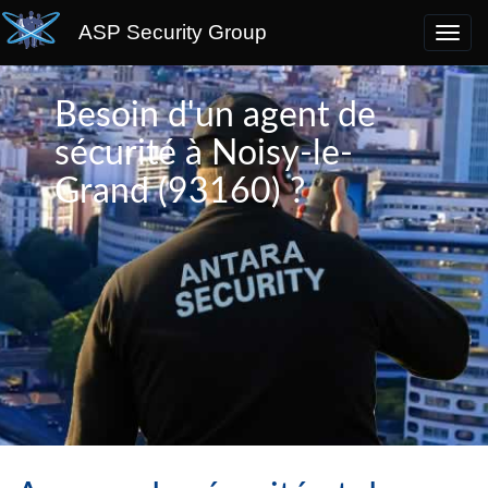
ASP Security Group
Besoin d'un agent de
sécurité à Noisy-le-
Grand (93160) ?