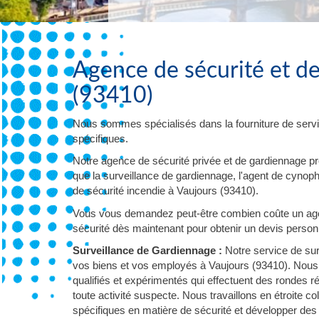
Agence de sécurité et d
(93410)
Nous sommes spécialisés dans la fourniture de servi
spécifiques.
Notre agence de sécurité privée et de gardiennage p
que la surveillance de gardiennage, l'agent de cynophil
de sécurité incendie à Vaujours (93410).
Vous vous demandez peut-être combien coûte un agen
sécurité dès maintenant pour obtenir un devis personna
Surveillance de Gardiennage :
Notre service de sur
vos biens et vos employés à Vaujours (93410). Nous 
qualifiés et expérimentés qui effectuent des rondes 
toute activité suspecte. Nous travaillons en étroite
spécifiques en matière de sécurité et développer des