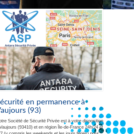
écurité en permanence à
aujours (93)
tre Société de Sécurité Privée est à votre disposition
Vaujours (93410) et en région Île-de-France 24h/24 et
/7 (y compris les weekends et les jours fériés) pour