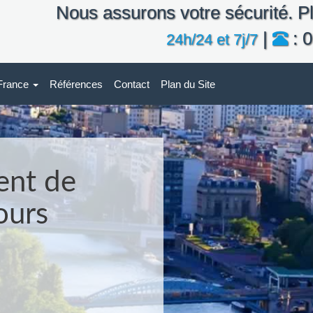
Nous assurons votre sécurité. Pl
|
: 0
24h/24 et 7j/7
-France
Références
Contact
Plan du Site
ent de
ours