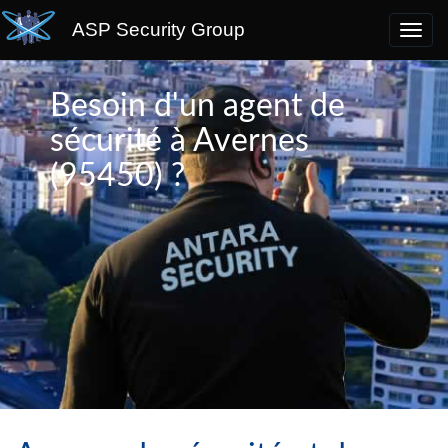
ASP Security Group
Besoin d'un agent de
sécurité à Avernes
(95450) ?