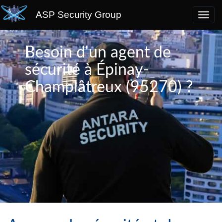
ASP Security Group
Besoin d'un agent de
sécurité à Épinay-
Champlâtreux (95270) ?