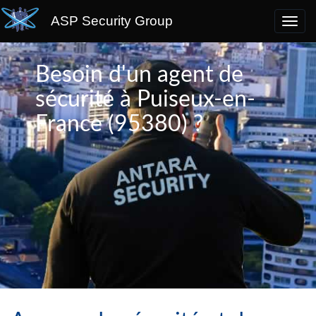
ASP Security Group
Besoin d'un agent de
sécurité à Puiseux-en-
France (95380) ?