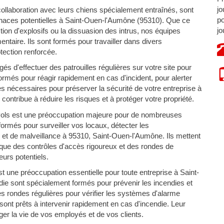
jo
ollaboration avec leurs chiens spécialement entraînés, sont
po
naces potentielles à Saint-Ouen-l'Aumône (95310). Que ce
jo
ction d'explosifs ou la dissuasion des intrus, nos équipes
ntaire. Ils sont formés pour travailler dans divers
ection renforcée.
s d'effectuer des patrouilles régulières sur votre site pour
 formés pour réagir rapidement en cas d'incident, pour alerter
s nécessaires pour préserver la sécurité de votre entreprise à
ntribue à réduire les risques et à protéger votre propriété.
vols est une préoccupation majeure pour de nombreuses
ormés pour surveiller vos locaux, détecter les
 et de malveillance à 95310, Saint-Ouen-l'Aumône. Ils mettent
s que des contrôles d'accès rigoureux et des rondes de
eurs potentiels.
t une préoccupation essentielle pour toute entreprise à Saint-
e sont spécialement formés pour prévenir les incendies et
des rondes régulières pour vérifier les systèmes d'alarme
 sont prêts à intervenir rapidement en cas d'incendie. Leur
ger la vie de vos employés et de vos clients.