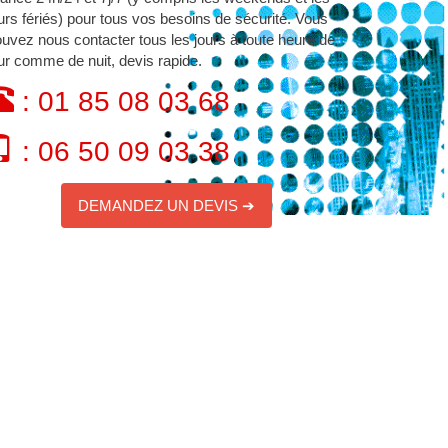
urs fériés) pour tous vos besoins de sécurité. Vous
uvez nous contacter tous les jours à toute heure de
ur comme de nuit, devis rapide.
: 01 85 08 03 68
: 06 50 09 03 38
DEMANDEZ UN DEVIS ➔