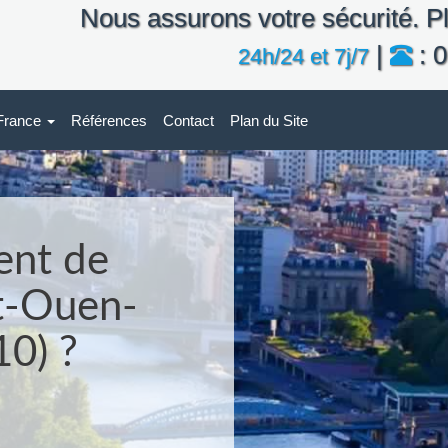
Nous assurons votre sécurité. Pl
|
: 0
24h/24 et 7j/7
-France
Références
Contact
Plan du Site
ent de
nt-Ouen-
0) ?