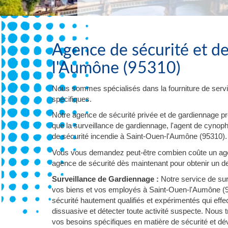
Agence de sécurité et d
l'Aumône (95310)
Nous sommes spécialisés dans la fourniture de servi
spécifiques.
Notre agence de sécurité privée et de gardiennage p
que la surveillance de gardiennage, l'agent de cynophil
de sécurité incendie à Saint-Ouen-l'Aumône (95310).
Vous vous demandez peut-être combien coûte un age
agence de sécurité dès maintenant pour obtenir un dev
Surveillance de Gardiennage :
Notre service de sur
vos biens et vos employés à Saint-Ouen-l'Aumône (9
sécurité hautement qualifiés et expérimentés qui eff
dissuasive et détecter toute activité suspecte. Nous 
vos besoins spécifiques en matière de sécurité et d