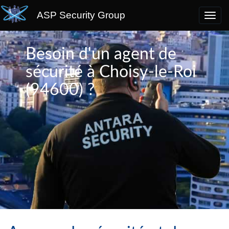
ASP Security Group
Besoin d'un agent de
sécurité à Choisy-le-Roi
(94600) ?