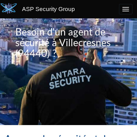
ASP Security Group
Besoin d'un agent de
sécurité à Villecresnes
(94440) ?