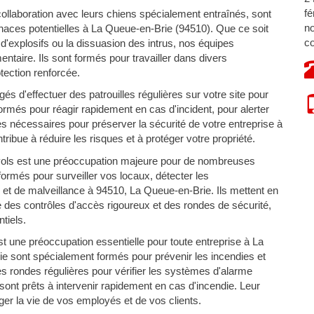
fé
ollaboration avec leurs chiens spécialement entraînés, sont
no
aces potentielles à La Queue-en-Brie (94510). Que ce soit
co
n d'explosifs ou la dissuasion des intrus, nos équipes
ntaire. Ils sont formés pour travailler dans divers
ection renforcée.
s d'effectuer des patrouilles régulières sur votre site pour
 formés pour réagir rapidement en cas d'incident, pour alerter
s nécessaires pour préserver la sécurité de votre entreprise à
ibue à réduire les risques et à protéger votre propriété.
vols est une préoccupation majeure pour de nombreuses
ormés pour surveiller vos locaux, détecter les
et de malveillance à 94510, La Queue-en-Brie. Ils mettent en
e des contrôles d'accès rigoureux et des rondes de sécurité,
tiels.
st une préoccupation essentielle pour toute entreprise à La
e sont spécialement formés pour prévenir les incendies et
des rondes régulières pour vérifier les systèmes d'alarme
 sont prêts à intervenir rapidement en cas d'incendie. Leur
ger la vie de vos employés et de vos clients.