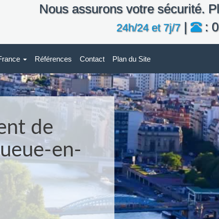
Nous assurons votre sécurité. Pl
|
: 0
24h/24 et 7j/7
-France
Références
Contact
Plan du Site
ent de
Queue-en-