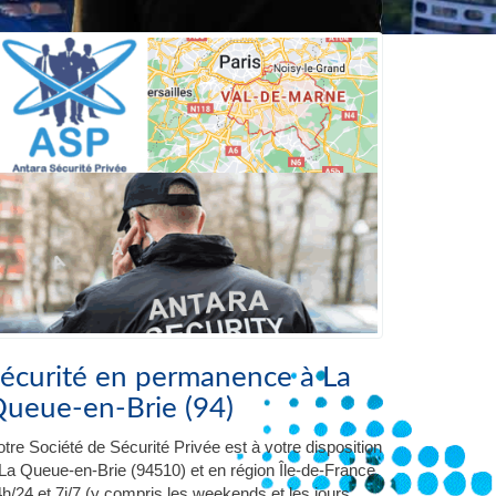
écurité en permanence à La
ueue-en-Brie (94)
tre Société de Sécurité Privée est à votre disposition
La Queue-en-Brie (94510) et en région Île-de-France
h/24 et 7j/7 (y compris les weekends et les jours