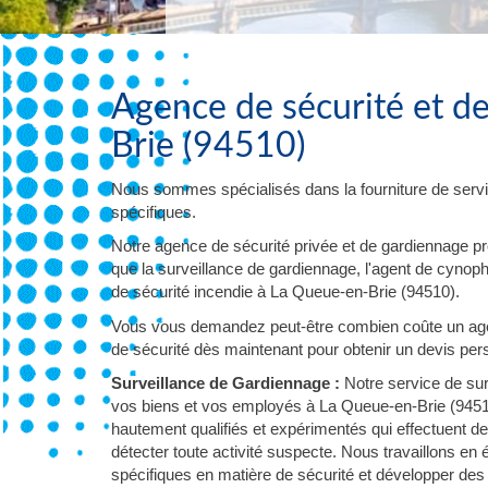
Agence de sécurité et d
Brie (94510)
Nous sommes spécialisés dans la fourniture de servi
spécifiques.
Notre agence de sécurité privée et de gardiennage p
que la surveillance de gardiennage, l'agent de cynophil
de sécurité incendie à La Queue-en-Brie (94510).
Vous vous demandez peut-être combien coûte un age
de sécurité dès maintenant pour obtenir un devis pers
Surveillance de Gardiennage :
Notre service de sur
vos biens et vos employés à La Queue-en-Brie (94510
hautement qualifiés et expérimentés qui effectuent d
détecter toute activité suspecte. Nous travaillons en
spécifiques en matière de sécurité et développer des