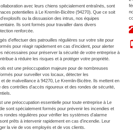
fé
ollaboration avec leurs chiens spécialement entraînés, sont
no
aces potentielles à Le Kremlin-Bicêtre (94270). Que ce soit
co
n d'explosifs ou la dissuasion des intrus, nos équipes
ntaire. Ils sont formés pour travailler dans divers
ection renforcée.
s d'effectuer des patrouilles régulières sur votre site pour
 formés pour réagir rapidement en cas d'incident, pour alerter
s nécessaires pour préserver la sécurité de votre entreprise à
ribue à réduire les risques et à protéger votre propriété.
vols est une préoccupation majeure pour de nombreuses
ormés pour surveiller vos locaux, détecter les
et de malveillance à 94270, Le Kremlin-Bicêtre. Ils mettent en
e des contrôles d'accès rigoureux et des rondes de sécurité,
tiels.
st une préoccupation essentielle pour toute entreprise à Le
ie sont spécialement formés pour prévenir les incendies et
des rondes régulières pour vérifier les systèmes d'alarme
 sont prêts à intervenir rapidement en cas d'incendie. Leur
ger la vie de vos employés et de vos clients.