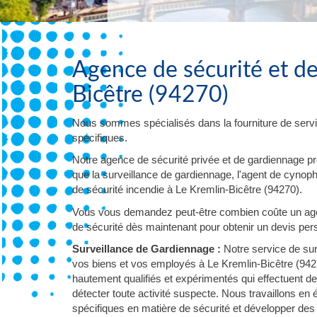
Agence de sécurité et de
Bicêtre (94270)
Nous sommes spécialisés dans la fourniture de servi
spécifiques.
Notre agence de sécurité privée et de gardiennage p
que la surveillance de gardiennage, l'agent de cynophil
de sécurité incendie à Le Kremlin-Bicêtre (94270).
Vous vous demandez peut-être combien coûte un agen
de sécurité dès maintenant pour obtenir un devis pers
Surveillance de Gardiennage :
Notre service de sur
vos biens et vos employés à Le Kremlin-Bicêtre (942
hautement qualifiés et expérimentés qui effectuent d
détecter toute activité suspecte. Nous travaillons en
spécifiques en matière de sécurité et développer des