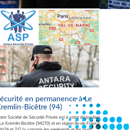
écurité en permanence à Le
remlin-Bicêtre (94)
tre Société de Sécurité Privée est à votre disposition
Le Kremlin-Bicêtre (94270) et en région Île-de-France
h/24 et 7j/7 (y compris les weekends et les jours