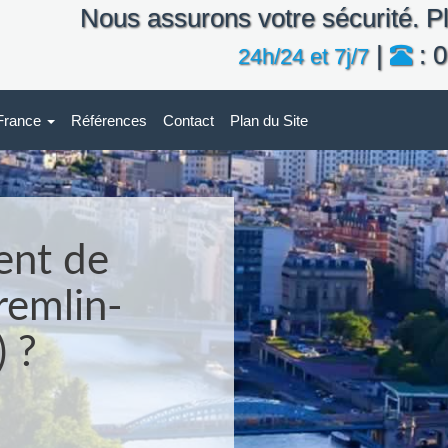
Nous assurons votre sécurité. Pl
|
: 0
24h/24 et 7j/7
-France
Références
Contact
Plan du Site
ent de
remlin-
) ?