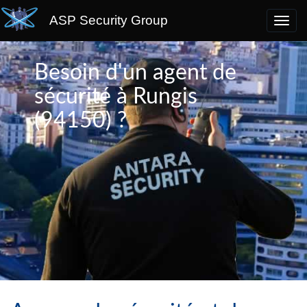
ASP Security Group
Besoin d'un agent de
sécurité à Rungis
(94150) ?