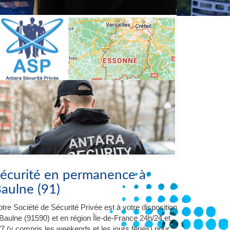
écurité en permanence à
aulne (91)
tre Société de Sécurité Privée est à votre disposition
Baulne (91590) et en région Île-de-France 24h/24 et
/7 (y compris les weekends et les jours fériés) pour