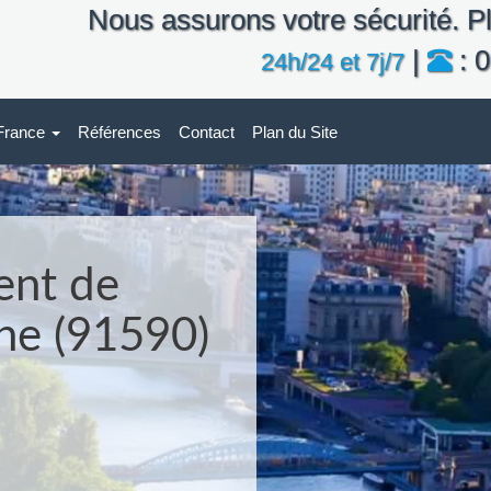
Nous assurons votre sécurité. Pl
|
: 0
24h/24 et 7j/7
-France
Références
Contact
Plan du Site
ent de
lne (91590)