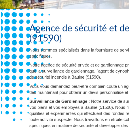
Agence de sécurité et d
(91590)
Nous sommes spécialisés dans la fourniture de servi
spécifiques.
Notre agence de sécurité privée et de gardiennage p
que la surveillance de gardiennage, l'agent de cynophil
de sécurité incendie à Baulne (91590).
Vous vous demandez peut-être combien coûte un agen
dès maintenant pour obtenir un devis personnalisé et 
Surveillance de Gardiennage :
Notre service de sur
vos biens et vos employés à Baulne (91590). Nous me
qualifiés et expérimentés qui effectuent des rondes 
toute activité suspecte. Nous travaillons en étroite
spécifiques en matière de sécurité et développer des