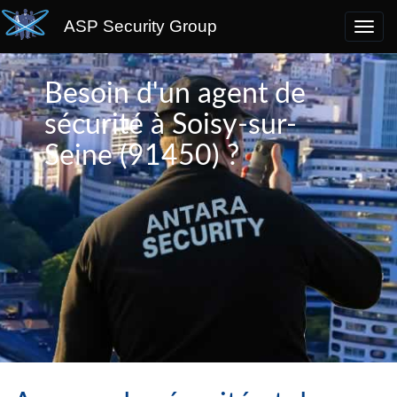
ASP Security Group
Besoin d'un agent de
sécurité à Soisy-sur-
Seine (91450) ?