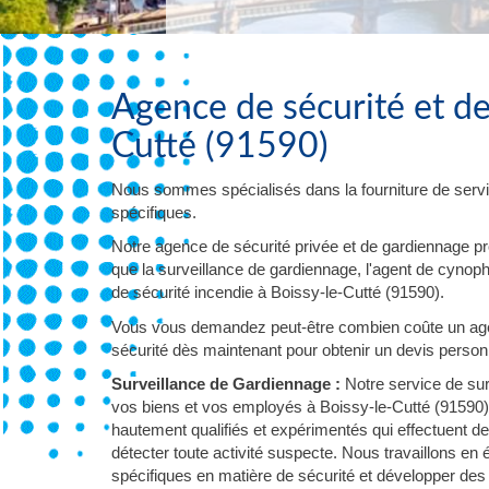
Agence de sécurité et de
Cutté (91590)
Nous sommes spécialisés dans la fourniture de servi
spécifiques.
Notre agence de sécurité privée et de gardiennage p
que la surveillance de gardiennage, l'agent de cynophil
de sécurité incendie à Boissy-le-Cutté (91590).
Vous vous demandez peut-être combien coûte un agen
sécurité dès maintenant pour obtenir un devis personna
Surveillance de Gardiennage :
Notre service de sur
vos biens et vos employés à Boissy-le-Cutté (91590)
hautement qualifiés et expérimentés qui effectuent d
détecter toute activité suspecte. Nous travaillons en
spécifiques en matière de sécurité et développer des