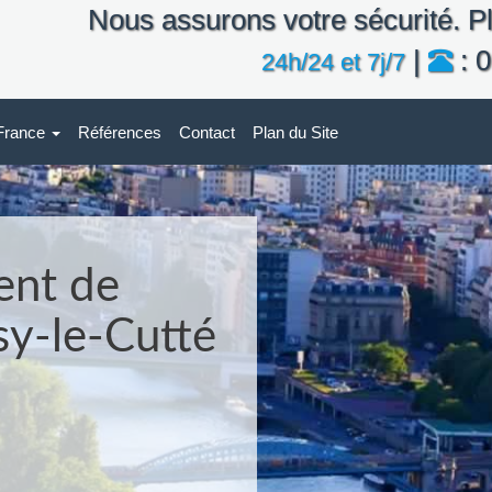
Nous assurons votre sécurité. Pl
|
: 0
24h/24 et 7j/7
-France
Références
Contact
Plan du Site
ent de
sy-le-Cutté