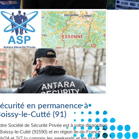
écurité en permanence à
oissy-le-Cutté (91)
tre Société de Sécurité Privée est à votre disposition
Boissy-le-Cutté (91590) et en région Île-de-France
h/24 et 7j/7 (y compris les weekends et les jours