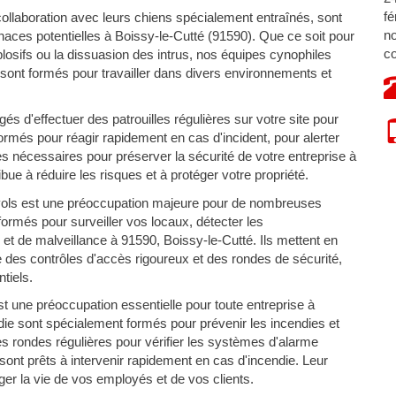
fé
ollaboration avec leurs chiens spécialement entraînés, sont
no
aces potentielles à Boissy-le-Cutté (91590). Que ce soit pour
co
xplosifs ou la dissuasion des intrus, nos équipes cynophiles
 sont formés pour travailler dans divers environnements et
s d'effectuer des patrouilles régulières sur votre site pour
 formés pour réagir rapidement en cas d'incident, pour alerter
s nécessaires pour préserver la sécurité de votre entreprise à
ue à réduire les risques et à protéger votre propriété.
vols est une préoccupation majeure pour de nombreuses
ormés pour surveiller vos locaux, détecter les
et de malveillance à 91590, Boissy-le-Cutté. Ils mettent en
e des contrôles d'accès rigoureux et des rondes de sécurité,
tiels.
t une préoccupation essentielle pour toute entreprise à
ie sont spécialement formés pour prévenir les incendies et
des rondes régulières pour vérifier les systèmes d'alarme
 sont prêts à intervenir rapidement en cas d'incendie. Leur
ger la vie de vos employés et de vos clients.