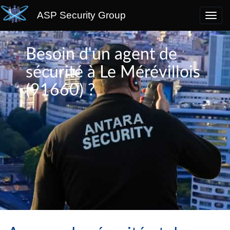
ASP Security Group
Besoin d'un agent de
sécurité à Le Mérévillois
(91660) ?