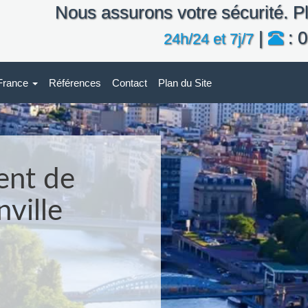
Nous assurons votre sécurité. Pl
|
: 0
24h/24 et 7j/7
-France
Références
Contact
Plan du Site
ent de
nville