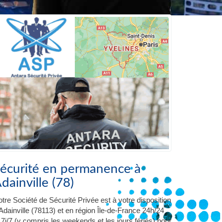
écurité en permanence à
dainville (78)
tre Société de Sécurité Privée est à votre disposition
Adainville (78113) et en région Île-de-France 24h/24
 7j/7 (y compris les weekends et les jours fériés) pour