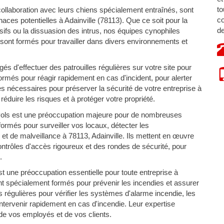
to
ollaboration avec leurs chiens spécialement entraînés, sont
co
ces potentielles à Adainville (78113). Que ce soit pour la
de
osifs ou la dissuasion des intrus, nos équipes cynophiles
 sont formés pour travailler dans divers environnements et
s d'effectuer des patrouilles régulières sur votre site pour
 formés pour réagir rapidement en cas d'incident, pour alerter
s nécessaires pour préserver la sécurité de votre entreprise à
réduire les risques et à protéger votre propriété.
vols est une préoccupation majeure pour de nombreuses
ormés pour surveiller vos locaux, détecter les
et de malveillance à 78113, Adainville. Ils mettent en œuvre
contrôles d'accès rigoureux et des rondes de sécurité, pour
.
t une préoccupation essentielle pour toute entreprise à
nt spécialement formés pour prévenir les incendies et assurer
s régulières pour vérifier les systèmes d'alarme incendie, les
 intervenir rapidement en cas d'incendie. Leur expertise
 de vos employés et de vos clients.