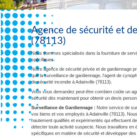
Agence de sécurité et de
(78113)
Nous sommes spécialisés dans la fourniture de servi
spécifiques.
Notre agence de sécurité privée et de gardiennage p
que la surveillance de gardiennage, l'agent de cynophil
de sécurité incendie à Adainville (78113).
Vous vous demandez peut-être combien coûte un agen
sécurité dès maintenant pour obtenir un devis personna
Surveillance de Gardiennage :
Notre service de sur
vos biens et vos employés à Adainville (78113). Nous
hautement qualifiés et expérimentés qui effectuent d
détecter toute activité suspecte. Nous travaillons en
spécifiques en matière de sécurité et développer des