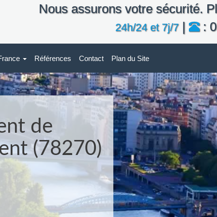
Nous assurons votre sécurité. Pl
|
: 0
24h/24 et 7j/7
-France
Références
Contact
Plan du Site
ent de
vent (78270)