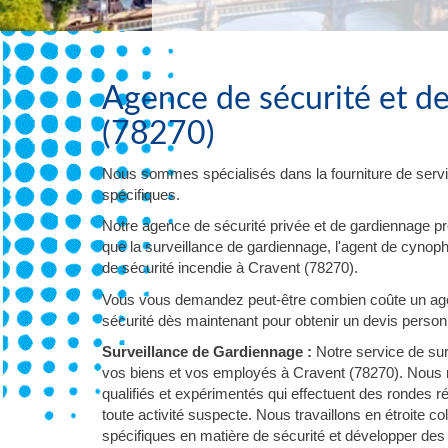
Agence de sécurité et d
(78270)
Nous sommes spécialisés dans la fourniture de servi
spécifiques.
Notre agence de sécurité privée et de gardiennage p
que la surveillance de gardiennage, l'agent de cynophil
de sécurité incendie à Cravent (78270).
Vous vous demandez peut-être combien coûte un age
sécurité dès maintenant pour obtenir un devis personna
Surveillance de Gardiennage :
Notre service de sur
vos biens et vos employés à Cravent (78270). Nous m
qualifiés et expérimentés qui effectuent des rondes 
toute activité suspecte. Nous travaillons en étroite
spécifiques en matière de sécurité et développer des