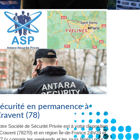
écurité en permanence à
ravent (78)
tre Société de Sécurité Privée est à votre disposition
Cravent (78270) et en région Île-de-France 24h/24 et
/7 (y compris les weekends et les jours fériés) pour