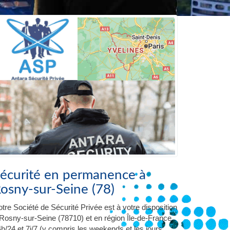
écurité en permanence à
osny-sur-Seine (78)
tre Société de Sécurité Privée est à votre disposition
Rosny-sur-Seine (78710) et en région Île-de-France
h/24 et 7j/7 (y compris les weekends et les jours