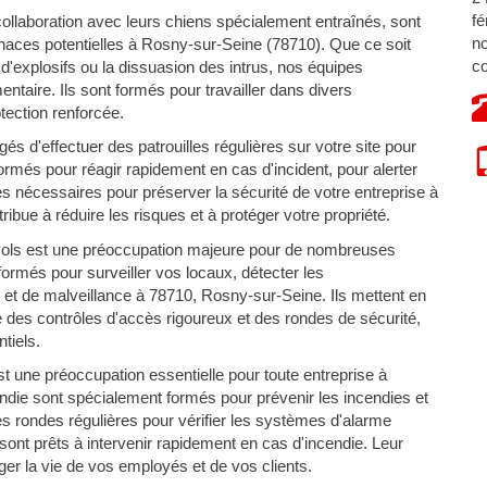
fé
ollaboration avec leurs chiens spécialement entraînés, sont
no
aces potentielles à Rosny-sur-Seine (78710). Que ce soit
co
n d'explosifs ou la dissuasion des intrus, nos équipes
ntaire. Ils sont formés pour travailler dans divers
ection renforcée.
s d'effectuer des patrouilles régulières sur votre site pour
 formés pour réagir rapidement en cas d'incident, pour alerter
s nécessaires pour préserver la sécurité de votre entreprise à
bue à réduire les risques et à protéger votre propriété.
vols est une préoccupation majeure pour de nombreuses
ormés pour surveiller vos locaux, détecter les
et de malveillance à 78710, Rosny-sur-Seine. Ils mettent en
e des contrôles d'accès rigoureux et des rondes de sécurité,
tiels.
t une préoccupation essentielle pour toute entreprise à
die sont spécialement formés pour prévenir les incendies et
des rondes régulières pour vérifier les systèmes d'alarme
 sont prêts à intervenir rapidement en cas d'incendie. Leur
ger la vie de vos employés et de vos clients.