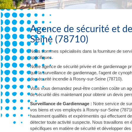
Agence de sécurité et d
Seine (78710)
Nous sommes spécialisés dans la fourniture de servi
spécifiques.
Notre agence de sécurité privée et de gardiennage p
que la surveillance de gardiennage, l'agent de cynophil
de sécurité incendie à Rosny-sur-Seine (78710).
Vous vous demandez peut-être combien coûte un age
de sécurité dès maintenant pour obtenir un devis pers
Surveillance de Gardiennage :
Notre service de sur
vos biens et vos employés à Rosny-sur-Seine (78710)
hautement qualifiés et expérimentés qui effectuent d
détecter toute activité suspecte. Nous travaillons en
spécifiques en matière de sécurité et développer des