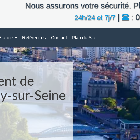
Nous assurons votre sécurité. Pl
|
: 0
24h/24 et 7j/7
-France
Références
Contact
Plan du Site
ent de
ny-sur-Seine