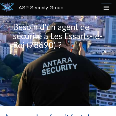
ASP Security Group
Besoin d'un agent de
sécurité à Les Essarts-le-
Roi (78690) ?