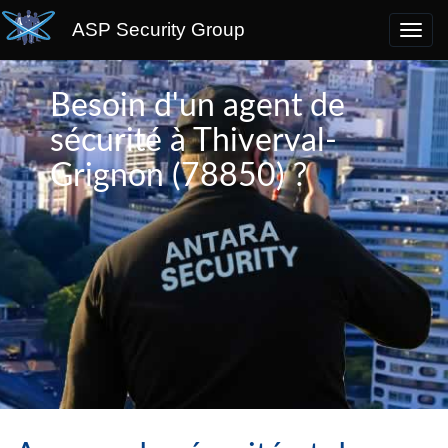
ASP Security Group
Besoin d'un agent de
sécurité à Thiverval-
Grignon (78850) ?