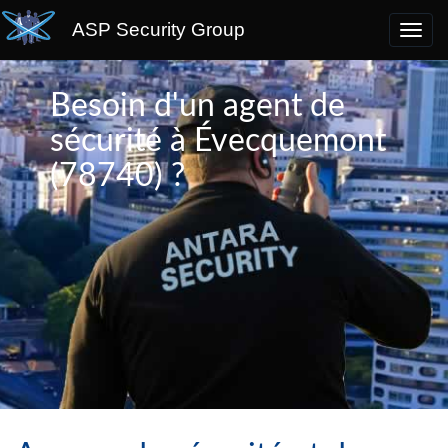
ASP Security Group
Besoin d'un agent de
sécurité à Évecquemont
(78740) ?