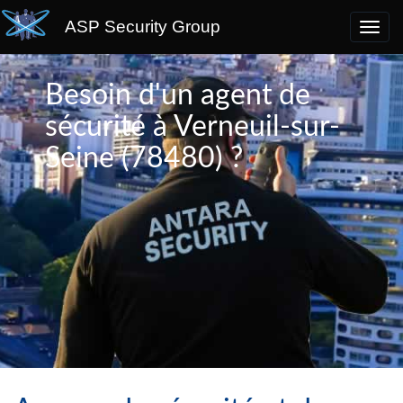
ASP Security Group
Besoin d'un agent de
sécurité à Verneuil-sur-
Seine (78480) ?