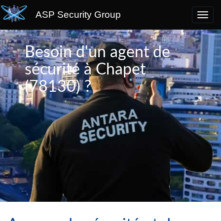
ASP Security Group
Besoin d'un agent de
sécurité à Chapet
(78130) ?