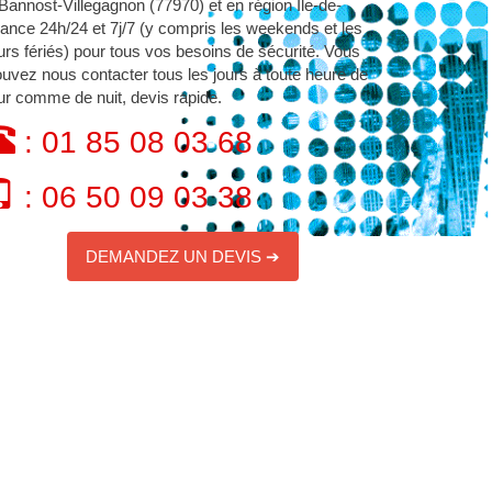
Bannost-Villegagnon (77970) et en région Île-de-
ance 24h/24 et 7j/7 (y compris les weekends et les
urs fériés) pour tous vos besoins de sécurité. Vous
uvez nous contacter tous les jours à toute heure de
ur comme de nuit, devis rapide.
: 01 85 08 03 68
: 06 50 09 03 38
DEMANDEZ UN DEVIS ➔