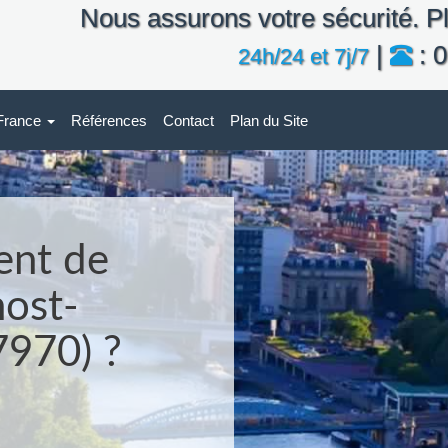
Nous assurons votre sécurité. Pl
|
: 0
24h/24 et 7j/7
-France
Références
Contact
Plan du Site
ent de
nost-
7970) ?