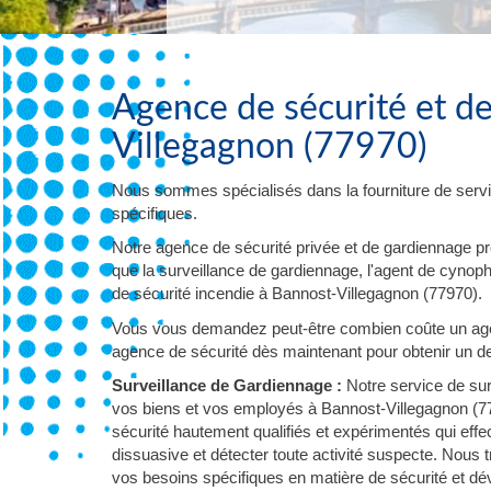
Agence de sécurité et d
Villegagnon (77970)
Nous sommes spécialisés dans la fourniture de servi
spécifiques.
Notre agence de sécurité privée et de gardiennage p
que la surveillance de gardiennage, l'agent de cynophil
de sécurité incendie à Bannost-Villegagnon (77970).
Vous vous demandez peut-être combien coûte un agen
agence de sécurité dès maintenant pour obtenir un dev
Surveillance de Gardiennage :
Notre service de sur
vos biens et vos employés à Bannost-Villegagnon (77
sécurité hautement qualifiés et expérimentés qui eff
dissuasive et détecter toute activité suspecte. Nous 
vos besoins spécifiques en matière de sécurité et d