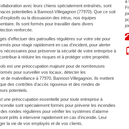
à 
ollaboration avec leurs chiens spécialement entraînés, sont
Fr
aces potentielles à Bannost-Villegagnon (77970). Que ce soit
jo
n d'explosifs ou la dissuasion des intrus, nos équipes
po
ntaire. Ils sont formés pour travailler dans divers
jo
ection renforcée.
s d'effectuer des patrouilles régulières sur votre site pour
 formés pour réagir rapidement en cas d'incident, pour alerter
s nécessaires pour préserver la sécurité de votre entreprise à
ntribue à réduire les risques et à protéger votre propriété.
vols est une préoccupation majeure pour de nombreuses
ormés pour surveiller vos locaux, détecter les
et de malveillance à 77970, Bannost-Villegagnon. Ils mettent
s que des contrôles d'accès rigoureux et des rondes de
eurs potentiels.
t une préoccupation essentielle pour toute entreprise à
ncendie sont spécialement formés pour prévenir les incendies
t des rondes régulières pour vérifier les systèmes d'alarme
 sont prêts à intervenir rapidement en cas d'incendie. Leur
ger la vie de vos employés et de vos clients.