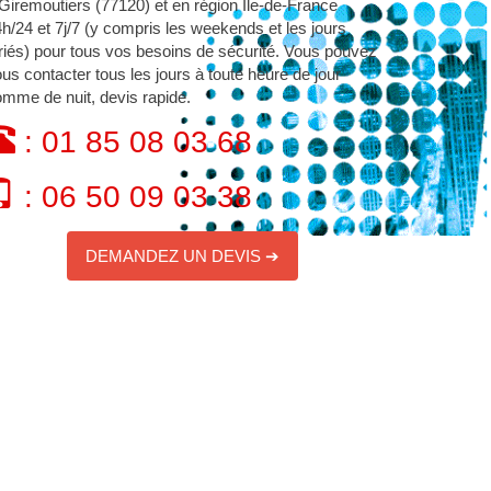
Giremoutiers (77120) et en région Île-de-France
h/24 et 7j/7 (y compris les weekends et les jours
riés) pour tous vos besoins de sécurité. Vous pouvez
us contacter tous les jours à toute heure de jour
mme de nuit, devis rapide.
: 01 85 08 03 68
: 06 50 09 03 38
DEMANDEZ UN DEVIS ➔