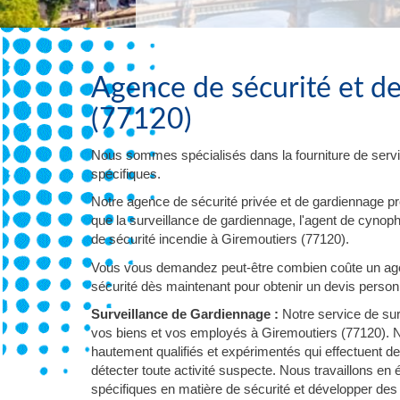
Agence de sécurité et d
(77120)
Nous sommes spécialisés dans la fourniture de servi
spécifiques.
Notre agence de sécurité privée et de gardiennage p
que la surveillance de gardiennage, l'agent de cynophil
de sécurité incendie à Giremoutiers (77120).
Vous vous demandez peut-être combien coûte un agen
sécurité dès maintenant pour obtenir un devis personna
Surveillance de Gardiennage :
Notre service de sur
vos biens et vos employés à Giremoutiers (77120). N
hautement qualifiés et expérimentés qui effectuent d
détecter toute activité suspecte. Nous travaillons en
spécifiques en matière de sécurité et développer des