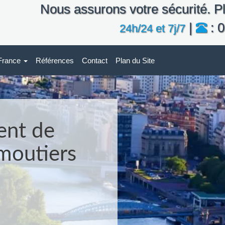
Nous assurons votre sécurité. Pl
|
: 0
24h/24 et 7j/7
-France
Références
Contact
Plan du Site
ent de
emoutiers