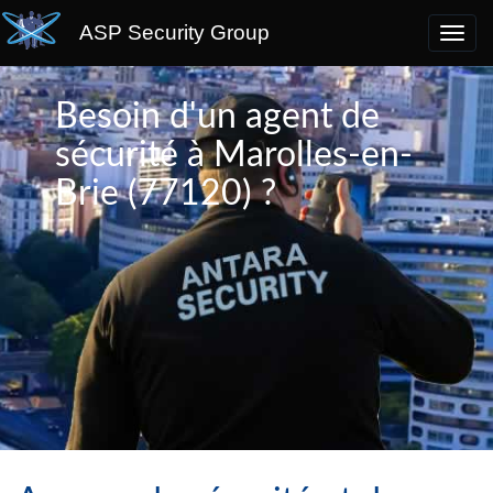
ASP Security Group
Besoin d'un agent de
sécurité à Marolles-en-
Brie (77120) ?