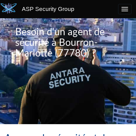
ASP Security Group
Besoin d'un agent de
sécurité à Bourron-
Marlotte (77780) ?