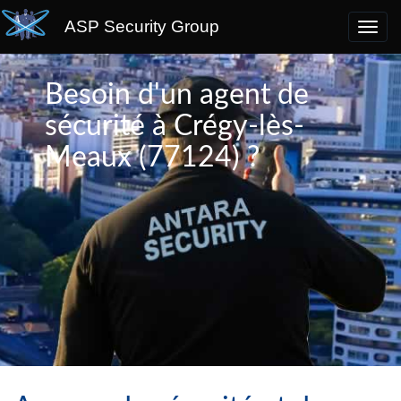
ASP Security Group
Besoin d'un agent de
sécurité à Crégy-lès-
Meaux (77124) ?