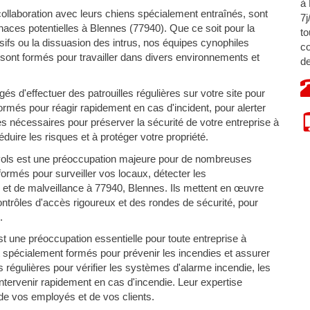
à 
ollaboration avec leurs chiens spécialement entraînés, sont
7j
aces potentielles à Blennes (77940). Que ce soit pour la
to
osifs ou la dissuasion des intrus, nos équipes cynophiles
co
 sont formés pour travailler dans divers environnements et
de
s d'effectuer des patrouilles régulières sur votre site pour
 formés pour réagir rapidement en cas d'incident, pour alerter
s nécessaires pour préserver la sécurité de votre entreprise à
uire les risques et à protéger votre propriété.
vols est une préoccupation majeure pour de nombreuses
ormés pour surveiller vos locaux, détecter les
 et de malveillance à 77940, Blennes. Ils mettent en œuvre
contrôles d'accès rigoureux et des rondes de sécurité, pour
.
t une préoccupation essentielle pour toute entreprise à
 spécialement formés pour prévenir les incendies et assurer
s régulières pour vérifier les systèmes d'alarme incendie, les
 intervenir rapidement en cas d'incendie. Leur expertise
 de vos employés et de vos clients.