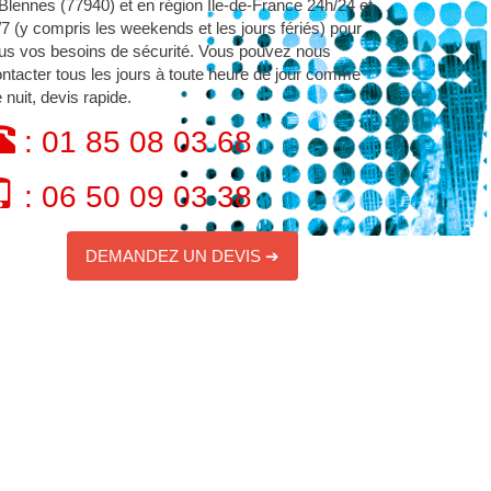
Blennes (77940) et en région Île-de-France 24h/24 et
/7 (y compris les weekends et les jours fériés) pour
us vos besoins de sécurité. Vous pouvez nous
ntacter tous les jours à toute heure de jour comme
 nuit, devis rapide.
: 01 85 08 03 68
: 06 50 09 03 38
DEMANDEZ UN DEVIS ➔