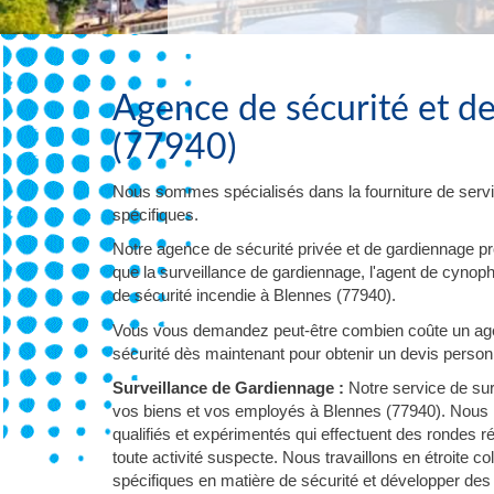
Agence de sécurité et d
(77940)
Nous sommes spécialisés dans la fourniture de servi
spécifiques.
Notre agence de sécurité privée et de gardiennage p
que la surveillance de gardiennage, l'agent de cynophil
de sécurité incendie à Blennes (77940).
Vous vous demandez peut-être combien coûte un age
sécurité dès maintenant pour obtenir un devis personna
Surveillance de Gardiennage :
Notre service de sur
vos biens et vos employés à Blennes (77940). Nous m
qualifiés et expérimentés qui effectuent des rondes 
toute activité suspecte. Nous travaillons en étroite
spécifiques en matière de sécurité et développer des