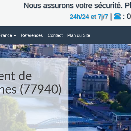
Nous assurons votre sécurité. Pl
|
: 0
24h/24 et 7j/7
-France
Références
Contact
Plan du Site
ent de
nnes (77940)