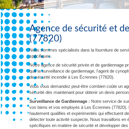
Agence de sécurité et d
(77820)
Nous sommes spécialisés dans la fourniture de servi
spécifiques.
Notre agence de sécurité privée et de gardiennage p
que la surveillance de gardiennage, l'agent de cynophil
de sécurité incendie à Les Écrennes (77820).
Vous vous demandez peut-être combien coûte un age
sécurité dès maintenant pour obtenir un devis personna
Surveillance de Gardiennage :
Notre service de sur
vos biens et vos employés à Les Écrennes (77820). N
hautement qualifiés et expérimentés qui effectuent d
détecter toute activité suspecte. Nous travaillons en
spécifiques en matière de sécurité et développer des