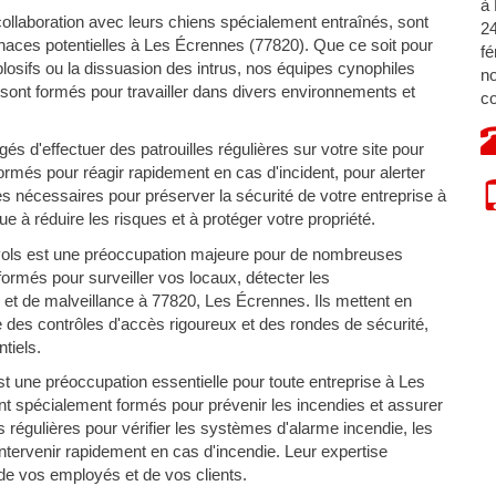
à 
ollaboration avec leurs chiens spécialement entraînés, sont
24
aces potentielles à Les Écrennes (77820). Que ce soit pour
fé
xplosifs ou la dissuasion des intrus, nos équipes cynophiles
no
 sont formés pour travailler dans divers environnements et
co
s d'effectuer des patrouilles régulières sur votre site pour
 formés pour réagir rapidement en cas d'incident, pour alerter
s nécessaires pour préserver la sécurité de votre entreprise à
 à réduire les risques et à protéger votre propriété.
vols est une préoccupation majeure pour de nombreuses
ormés pour surveiller vos locaux, détecter les
et de malveillance à 77820, Les Écrennes. Ils mettent en
e des contrôles d'accès rigoureux et des rondes de sécurité,
tiels.
st une préoccupation essentielle pour toute entreprise à Les
t spécialement formés pour prévenir les incendies et assurer
s régulières pour vérifier les systèmes d'alarme incendie, les
 intervenir rapidement en cas d'incendie. Leur expertise
 de vos employés et de vos clients.