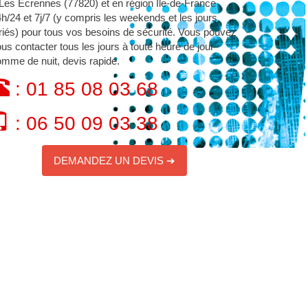
Les Écrennes (77820) et en région Île-de-France
h/24 et 7j/7 (y compris les weekends et les jours
riés) pour tous vos besoins de sécurité. Vous pouvez
us contacter tous les jours à toute heure de jour
mme de nuit, devis rapide.
: 01 85 08 03 68
: 06 50 09 03 38
DEMANDEZ UN DEVIS ➔