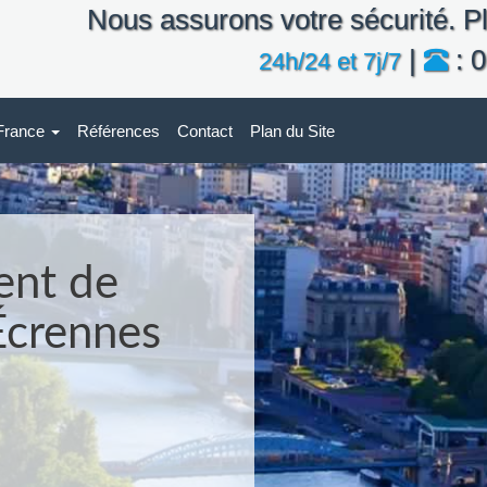
Nous assurons votre sécurité. Pl
|
: 0
24h/24 et 7j/7
-France
Références
Contact
Plan du Site
ent de
 Écrennes