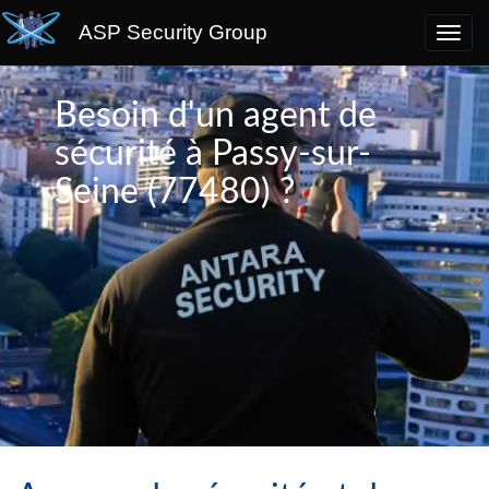
ASP Security Group
Besoin d'un agent de
sécurité à Passy-sur-
Seine (77480) ?