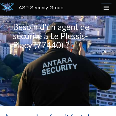
ASP Security Group
Besoin d'un agent de
sécurité à Le Plessis-
Placy (77440) ?