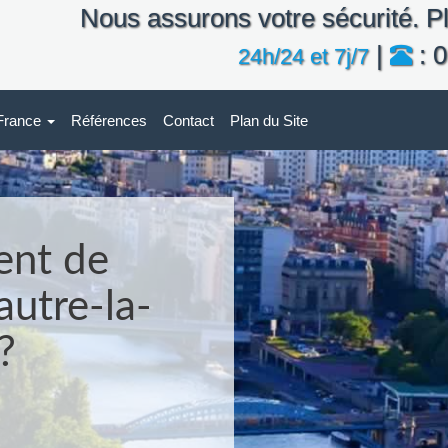
Nous assurons votre sécurité. Pl
|
: 0
24h/24 et 7j/7
-France
Références
Contact
Plan du Site
ent de
autre-la-
?