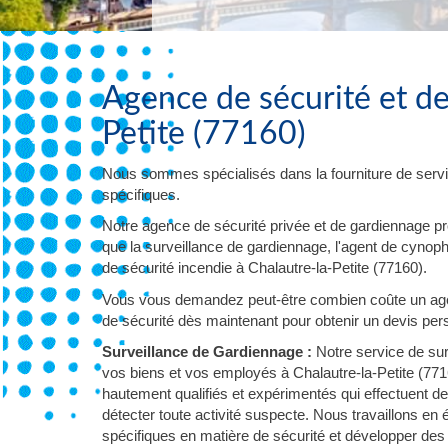
Agence de sécurité et de
Petite (77160)
Nous sommes spécialisés dans la fourniture de servi
spécifiques.
Notre agence de sécurité privée et de gardiennage p
que la surveillance de gardiennage, l'agent de cynophil
de sécurité incendie à Chalautre-la-Petite (77160).
Vous vous demandez peut-être combien coûte un agen
de sécurité dès maintenant pour obtenir un devis pers
Surveillance de Gardiennage :
Notre service de sur
vos biens et vos employés à Chalautre-la-Petite (771
hautement qualifiés et expérimentés qui effectuent d
détecter toute activité suspecte. Nous travaillons en
spécifiques en matière de sécurité et développer des