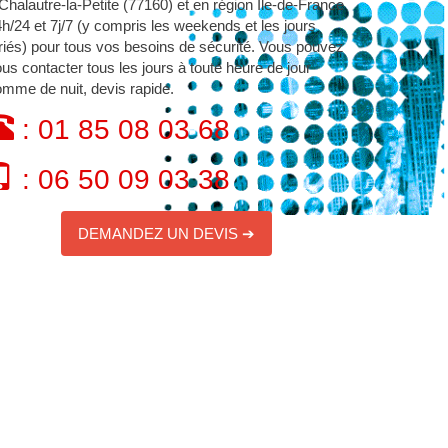
Chalautre-la-Petite (77160) et en région Île-de-France
h/24 et 7j/7 (y compris les weekends et les jours
riés) pour tous vos besoins de sécurité. Vous pouvez
us contacter tous les jours à toute heure de jour
mme de nuit, devis rapide.
: 01 85 08 03 68
: 06 50 09 03 38
DEMANDEZ UN DEVIS ➔