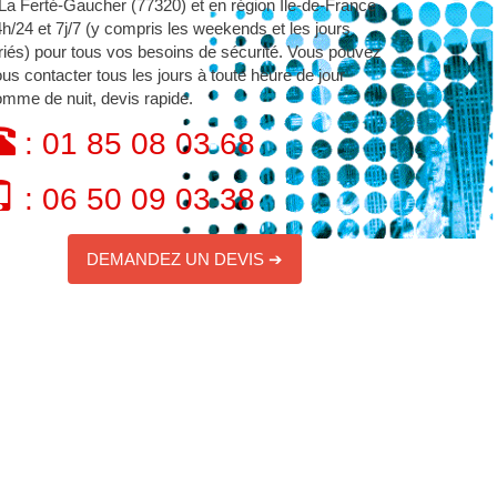
La Ferté-Gaucher (77320) et en région Île-de-France
h/24 et 7j/7 (y compris les weekends et les jours
riés) pour tous vos besoins de sécurité. Vous pouvez
us contacter tous les jours à toute heure de jour
mme de nuit, devis rapide.
: 01 85 08 03 68
: 06 50 09 03 38
DEMANDEZ UN DEVIS ➔