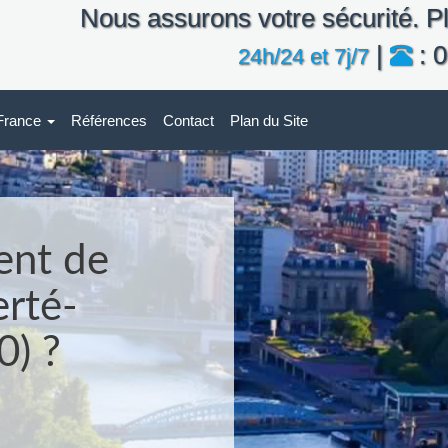
Nous assurons votre sécurité. Pl
|
: 0
24h/24 et 7j/7
-France
Références
Contact
Plan du Site
ent de
erté-
0) ?