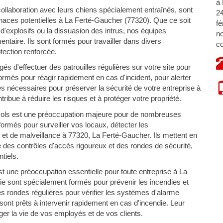
à 
ollaboration avec leurs chiens spécialement entraînés, sont
24
aces potentielles à La Ferté-Gaucher (77320). Que ce soit
fé
n d'explosifs ou la dissuasion des intrus, nos équipes
no
ntaire. Ils sont formés pour travailler dans divers
co
ection renforcée.
s d'effectuer des patrouilles régulières sur votre site pour
 formés pour réagir rapidement en cas d'incident, pour alerter
s nécessaires pour préserver la sécurité de votre entreprise à
ibue à réduire les risques et à protéger votre propriété.
vols est une préoccupation majeure pour de nombreuses
ormés pour surveiller vos locaux, détecter les
et de malveillance à 77320, La Ferté-Gaucher. Ils mettent en
e des contrôles d'accès rigoureux et des rondes de sécurité,
tiels.
st une préoccupation essentielle pour toute entreprise à La
e sont spécialement formés pour prévenir les incendies et
des rondes régulières pour vérifier les systèmes d'alarme
 sont prêts à intervenir rapidement en cas d'incendie. Leur
ger la vie de vos employés et de vos clients.