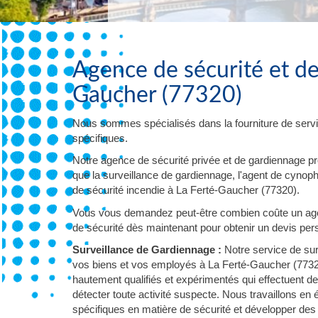
Agence de sécurité et de
Gaucher (77320)
Nous sommes spécialisés dans la fourniture de servi
spécifiques.
Notre agence de sécurité privée et de gardiennage p
que la surveillance de gardiennage, l'agent de cynophil
de sécurité incendie à La Ferté-Gaucher (77320).
Vous vous demandez peut-être combien coûte un age
de sécurité dès maintenant pour obtenir un devis pers
Surveillance de Gardiennage :
Notre service de sur
vos biens et vos employés à La Ferté-Gaucher (77320
hautement qualifiés et expérimentés qui effectuent d
détecter toute activité suspecte. Nous travaillons en
spécifiques en matière de sécurité et développer des