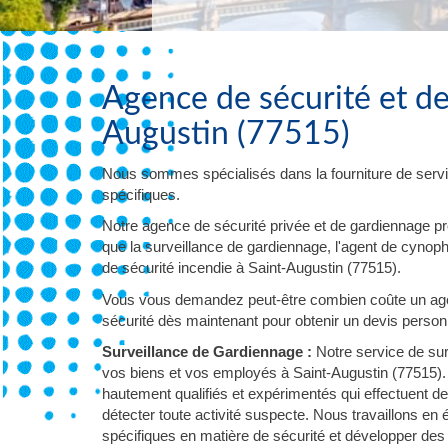
Agence de sécurité et de
Augustin (77515)
Nous sommes spécialisés dans la fourniture de servi
spécifiques.
Notre agence de sécurité privée et de gardiennage p
que la surveillance de gardiennage, l'agent de cynophil
de sécurité incendie à Saint-Augustin (77515).
Vous vous demandez peut-être combien coûte un agen
sécurité dès maintenant pour obtenir un devis personna
Surveillance de Gardiennage :
Notre service de sur
vos biens et vos employés à Saint-Augustin (77515).
hautement qualifiés et expérimentés qui effectuent d
détecter toute activité suspecte. Nous travaillons en
spécifiques en matière de sécurité et développer des