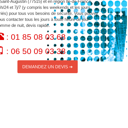
Saint-Augustin (77515) et en région Île-de-France
h/24 et 7j/7 (y compris les weekends et les jours
riés) pour tous vos besoins de sécurité. Vous pouvez
us contacter tous les jours à toute heure de jour
mme de nuit, devis rapide.
: 01 85 08 03 68
: 06 50 09 03 38
DEMANDEZ UN DEVIS ➔