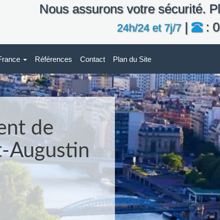
Nous assurons votre sécurité. Pl
|
: 0
24h/24 et 7j/7
-France
Références
Contact
Plan du Site
ent de
t-Augustin