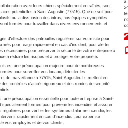
à 
ollaboration avec leurs chiens spécialement entraînés, sont
24
aces potentielles à Saint-Augustin (77515). Que ce soit pour
fé
xplosifs ou la dissuasion des intrus, nos équipes cynophiles
no
 sont formés pour travailler dans divers environnements et
co
s d'effectuer des patrouilles régulières sur votre site pour
 formés pour réagir rapidement en cas d'incident, pour alerter
s nécessaires pour préserver la sécurité de votre entreprise à
e à réduire les risques et à protéger votre propriété.
vols est une préoccupation majeure pour de nombreuses
ormés pour surveiller vos locaux, détecter les
et de malveillance à 77515, Saint-Augustin. Ils mettent en
e des contrôles d'accès rigoureux et des rondes de sécurité,
tiels.
t une préoccupation essentielle pour toute entreprise à Saint-
t spécialement formés pour prévenir les incendies et assurer
s régulières pour vérifier les systèmes d'alarme incendie, les
 intervenir rapidement en cas d'incendie. Leur expertise
 de vos employés et de vos clients.